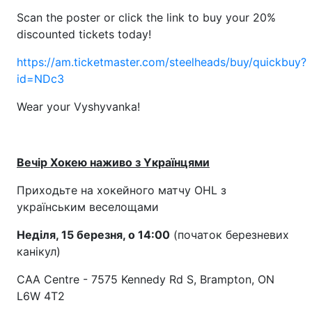
Scan the poster or click the link to buy your 20%
discounted tickets today!
https://am.ticketmaster.com/steelheads/buy/quickbuy?
id=NDc3
Wear your Vyshyvanka!
Вечір Xокею наживо з Yкраїнцями
Приходьте на хокейного матчу OHL з
українським веселощами
Неділя, 15 березня, о 14:00
(початок березневих
канікул)
CAA Centre - 7575 Kennedy Rd S, Brampton, ON
L6W 4T2