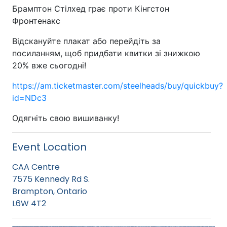
Брамптон Стілхед грає проти Кінгстон
Фронтенакс
Відскануйте плакат або перейдіть за
посиланням, щоб придбати квитки зі знижкою
20% вже сьогодні!
https://am.ticketmaster.com/steelheads/buy/quickbuy?
id=NDc3
Одягніть свою вишиванку!
Event Location
CAA Centre
7575 Kennedy Rd S.
Brampton, Ontario
L6W 4T2