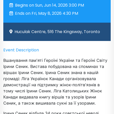
Begins on Sun, Jun 14, 2026 3:00 PM
Ends on Fri, May 8, 2026 4:30 PM
Huculak Centre, 516 The Kingsway, Toronto
Event Description
Вшанування пам'яті Героїні України та Героїні Світу
Ірини Сеник. Вистава побудована на споминах та
віршах Ірини Сеник. Ірина Сеник знана в нашій
громаді: Ліга Українок Канади організовувала
демонстрації на підтримку жінок-політв'язнів в
тому числі Ірини Сеник. Ліга Католицьких Жінок
Канади видавала книгу віршів та узорів Ірини
Сеник, а також вишивала сукні за її узорами.
Ірина Сеник відбула 34 роки совєтської неволі.