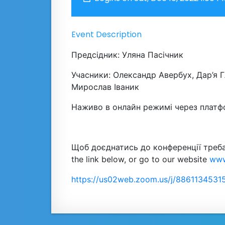
Event Description
Предсідник: Уляна Пасічник
Учасники: Олександр Авербух, Дар’я 
Мирослав Іваник
Наживо в онлайн режимі через платф
Щоб доєднатись до конференції треба 
the link below, or go to our website
www
https://us02web.zoom.us/j/8861134531