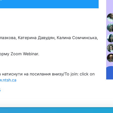
Глазкова, Катерина Давудян, Калина Сомчинська,
орму Zoom Webinar.
натиснути на посилання внизу/To join: click on
.ntsh.ca
5