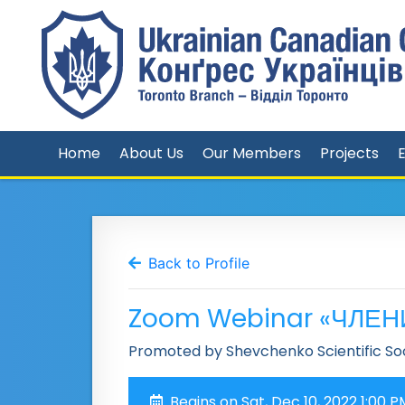
Home
About Us
Our Members
Projects
Back to Profile
Zoom Webinar «ЧЛЕН
Promoted by Shevchenko Scientific So
Begins on Sat, Dec 10, 2022 1:00 P