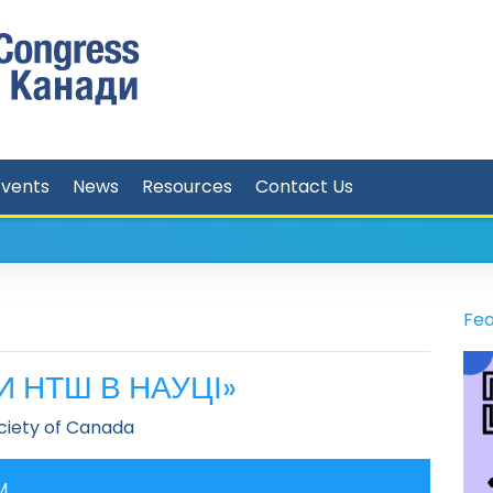
Events
News
Resources
Contact Us
Fea
И НТШ В НАУЦІ»
ciety of Canada
M