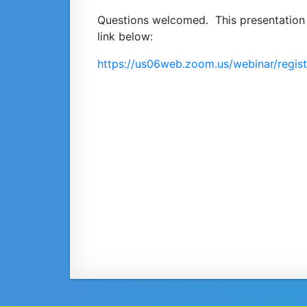
Questions welcomed. This presentation r
link below:
https://us06web.zoom.us/webinar/regi