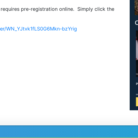
equires pre-registration online. Simply click the
ster/WN_YJtvk1fLS0G6Mkn-bzYrig