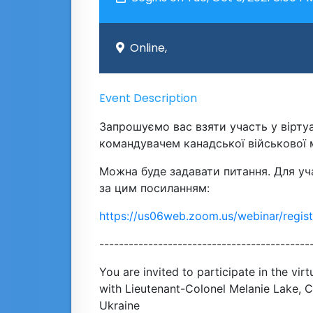
Online,
Event Description
Запрошуємо вас взяти участь у віртуа
командувачем канадської військової мі
Можна буде задавати питання. Для уча
за цим посиланням:
https://us06web.zoom.us/webinar/regi
-------------------------------------------
You are invited to participate in the vi
with Lieutenant-Colonel Melanie Lake, 
Ukraine