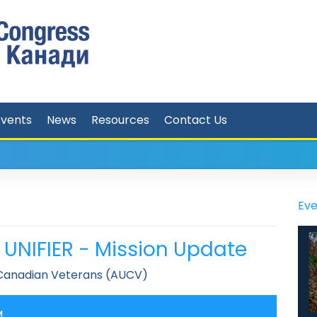
Events
News
Resources
Contact Us
Eve
 UNIFIER - Mission Update
 Canadian Veterans (AUCV)
M