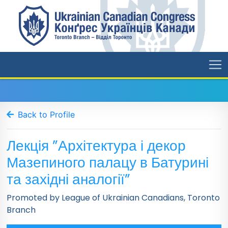
Back to Profile
Лекція ”Архітектура і декор
Мазепиного палацу в Батурині
та західні аналогії”
Promoted by League of Ukrainian Canadians, Toronto
Branch