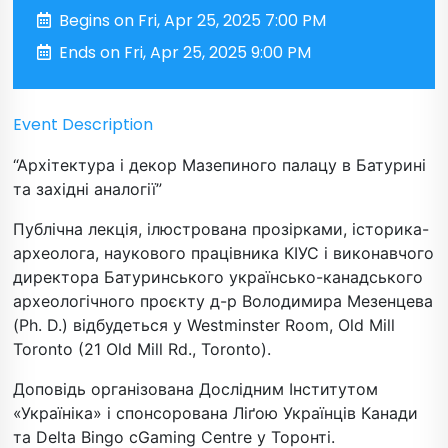
Begins on Fri, Apr 25, 2025 7:00 PM
Ends on Fri, Apr 25, 2025 9:00 PM
Event Description
“Архітектура і декор Мазепиного палацу в Батурині
та західні аналогії”
Публічна лекція, ілюстрована прозірками, історика-
археолога, наукового працівника КІУС і виконавчого
директора Батуринського українсько-канадського
археологічного проєкту д-р Володимира Мезенцева
(Ph. D.) відбудеться у Westminster Room, Old Mill
Toronto (21 Old Mill Rd., Toronto).
Доповідь організована Дослідним Інститутом
«Україніка» і спонсорована Ліґою Українців Канади
та Delta Bingo cGaming Centre у Торонті.