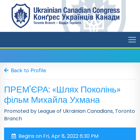
Back to Profile
ПРЕМ'ЄРА: «Шлях Поколінь»
фільм Михайла Ухмана
Promoted by League of Ukrainian Canadians, Toronto
Branch
Begins on Fri, Apr 8, 2022 6:30 PM