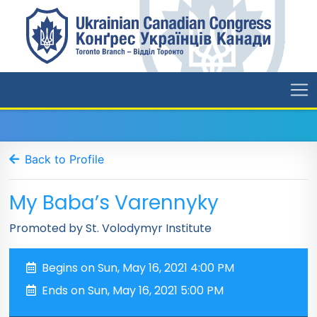
Back to Profile
My Baba’s Varennyky
Promoted by St. Volodymyr Institute
Begins on Sun, May 16, 2021 4:00 PM
Ends on Sun, May 16, 2021 5:00 PM