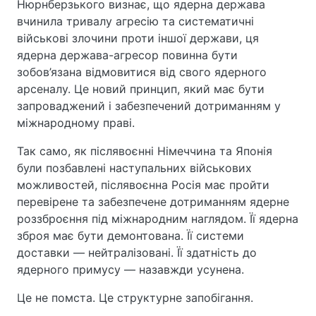
Нюрнберзького визнає, що ядерна держава
вчинила тривалу агресію та систематичні
військові злочини проти іншої держави, ця
ядерна держава-агресор повинна бути
зобов’язана відмовитися від свого ядерного
арсеналу. Це новий принцип, який має бути
запроваджений і забезпечений дотриманням у
міжнародному праві.
Так само, як післявоєнні Німеччина та Японія
були позбавлені наступальних військових
можливостей, післявоєнна Росія має пройти
перевірене та забезпечене дотриманням ядерне
роззброєння під міжнародним наглядом. Її ядерна
зброя має бути демонтована. Її системи
доставки — нейтралізовані. Її здатність до
ядерного примусу — назавжди усунена.
Це не помста. Це структурне запобігання.