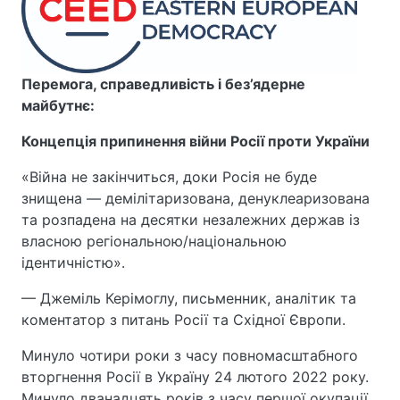
Перемога, справедливість і без’ядерне
майбутнє:
Концепція припинення війни Росії проти України
«Війна не закінчиться, доки Росія не буде
знищена — демілітаризована, денуклеаризована
та розпадена на десятки незалежних держав із
власною регіональною/національною
ідентичністю».
— Джеміль Керімоглу, письменник, аналітик та
коментатор з питань Росії та Східної Європи.
Минуло чотири роки з часу повномасштабного
вторгнення Росії в Україну 24 лютого 2022 року.
Минуло дванадцять років з часу першої окупації