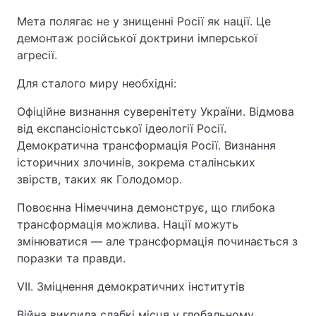
Мета полягає не у знищенні Росії як нації. Це
демонтаж російської доктрини імперської
агресії.
Для сталого миру необхідні:
Офіційне визнання суверенітету України. Відмова
від експансіоністської ідеології Росії.
Демократична трансформація Росії. Визнання
історичних злочинів, зокрема сталінських
звірств, таких як Голодомор.
Повоєнна Німеччина демонструє, що глибока
трансформація можлива. Нації можуть
змінюватися — але трансформація починається з
поразки та правди.
VII. Зміцнення демократичних інститутів
Війна викрила слабкі місця у глобальному