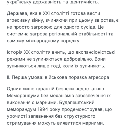
українську державність та ідентичність.
Держава, яка в XXI столітті готова вести
агресивну війну, вчиняючи при цьому звірства, є
не просто загрозою для одного сусіда. Це
системна загроза регіональній стабільності та
самому міжнародному порядку.
Історія ХХ століття вчить, що експансіоністські
режими не зупиняються добровільно. Вони
зупиняються лише тоді, коли їх зупиняють.
ІІ. Перша умова: військова поразка агресора
Одних лише гарантій безпеки недостатньо.
Меморандуми без механізмів забезпечення їх
виконання є марними. Будапештський
меморандум 1994 року продемонстрував, що
урочисті запевнення без структурного
стримування можуть виявитися марними.